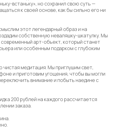
ньку-встаньку», но сохранил свою суть —
щаться к своей основе, как бы сильно его ни
осмыслим этот легендарный образ и на
оздадим собственную неваляшку-шкатулку. Мы
 современный арт-объект, который станет
рьера или особенным подарком с глубоким
о чистая медитация. Мы приглушим свет,
фоне и приготовим угощения, чтобы вы могли
переключить внимание и побыть наедине с
кидка 200 рублей на каждого рассчитается
лении заказа.
ина.
ено.