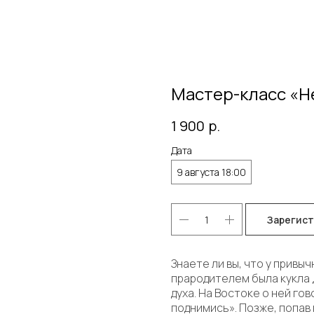
Мастер-класс «Н
1 900
р.
Дата
9 августа 18:00
Зарегис
Знаете ли вы, что у привы
прародителем была кукла
духа. На Востоке о ней гов
поднимись». Позже, попав 