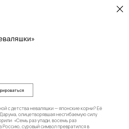
еваляшки»
трироваться
чной с детства неваляшки — японские корни? Её
 Дарума, олицетворявшая несгибаемую силу
орили: «Семь раз упади, восемь раз
в Россию, суровый символ превратился в