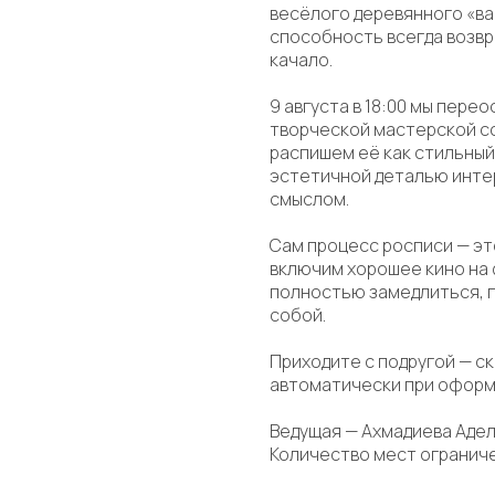
весёлого деревянного «ва
способность всегда возвра
качало.
9 августа в 18:00 мы пере
творческой мастерской с
распишем её как стильный
эстетичной деталью инте
смыслом.
Сам процесс росписи — эт
включим хорошее кино на 
полностью замедлиться, 
собой.
Приходите с подругой — с
автоматически при оформ
Ведущая — Ахмадиева Адел
Количество мест огранич